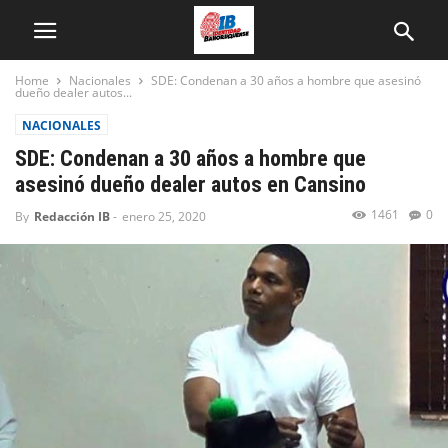
Home
Nacionales
SDE: Condenan a 30 años a hombre que asesinó
dueño dealer autos...
NACIONALES
SDE: Condenan a 30 años a hombre que
asesinó dueño dealer autos en Cansino
1461
0
By
Redacción IB
-
enero 25, 2020