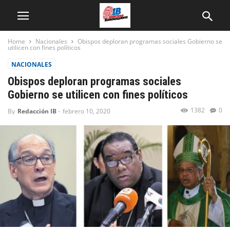
Home
Nacionales
Obispos deploran programas sociales Gobierno se
utilicen con fines políticos
NACIONALES
Obispos deploran programas sociales
Gobierno se utilicen con fines políticos
1382
0
By
Redacción IB
-
febrero 10, 2020