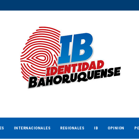
ES
INTERNACIONALES
REGIONALES
IB
OPINION
PO