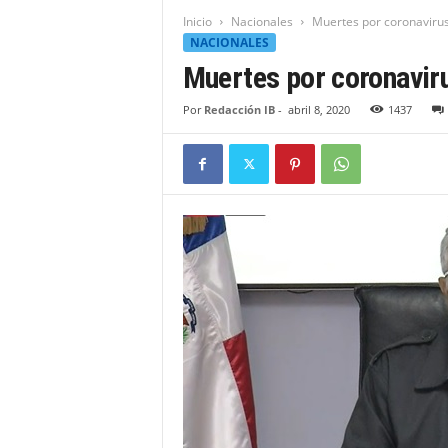
t
Inicio
Nacionales
Muertes por coronaviru
i
NACIONALES
d
Muertes por coronavir
a
d
Por
Redacción IB
-
abril 8, 2020
1437
B
a
h
o
r
u
q
u
e
n
s
e