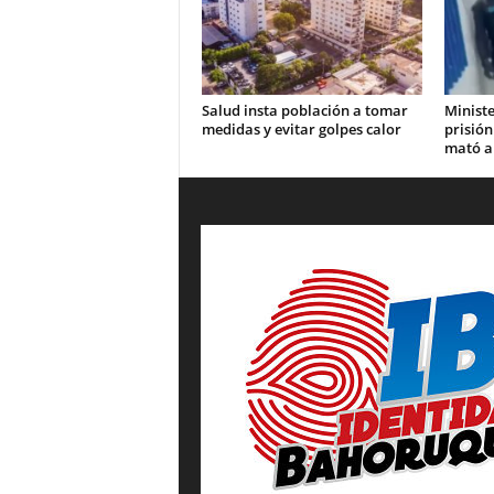
Salud insta población a tomar
Ministe
medidas y evitar golpes calor
prisión
mató a