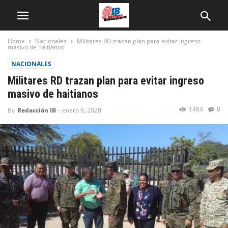
Home
Nacionales
Militares RD trazan plan para evitar ingreso
masivo de haitianos
NACIONALES
Militares RD trazan plan para evitar ingreso
masivo de haitianos
1464
0
By
Redacción IB
-
enero 6, 2020