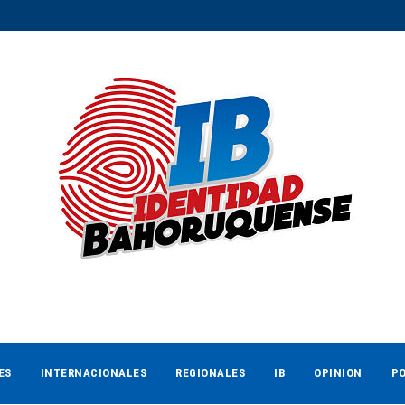
ES
INTERNACIONALES
REGIONALES
IB
OPINION
PO