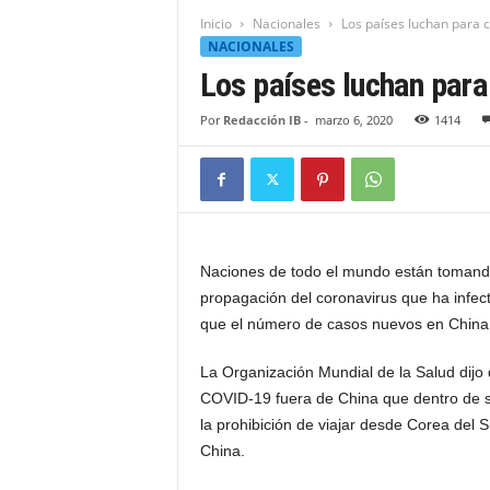
t
Inicio
Nacionales
Los países luchan para c
i
NACIONALES
d
Los países luchan para
a
d
Por
Redacción IB
-
marzo 6, 2020
1414
B
a
h
o
r
u
q
Naciones de todo el mundo están tomando
u
propagación del coronavirus que ha infe
e
que el número de casos nuevos en China 
n
s
La Organización Mundial de la Salud dijo
e
COVID-19 fuera de China que dentro de sus
la prohibición de viajar desde Corea del 
China.