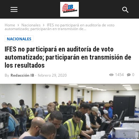
Home
Nacionales
IFES no participará en auditoría de voto
automatizado; participarán en transmisión de...
NACIONALES
IFES no participará en auditoría de voto
automatizado; participarán en transmisión de
los resultados
1454
0
By
Redacción IB
-
febrero 29, 2020