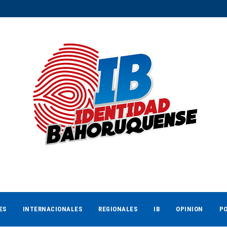
ES
INTERNACIONALES
REGIONALES
IB
OPINION
PO