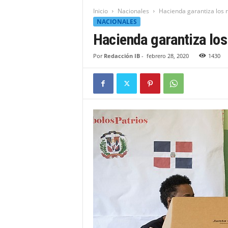
t
Inicio
Nacionales
Hacienda garantiza los 
i
NACIONALES
d
Hacienda garantiza los
a
d
Por
Redacción IB
-
febrero 28, 2020
1430
B
a
h
o
r
u
q
u
e
n
s
e