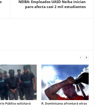
o
NEIBA: Empleados UASD Neiba inician
paro afecta casi 2 mil estudiantes
rio Público solicitará
R. Dominicana afrontará otras