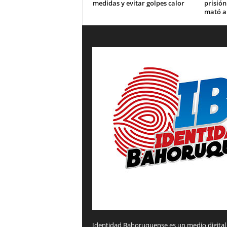
medidas y evitar golpes calor
prisión
mató a
Identidad Bahoruquense es un medio digital 