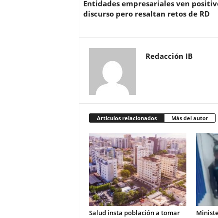
Entidades empresariales ven positiv
discurso pero resaltan retos de RD
Redacción IB
Artículos relacionados
Más del autor
Salud insta población a tomar
Ministe