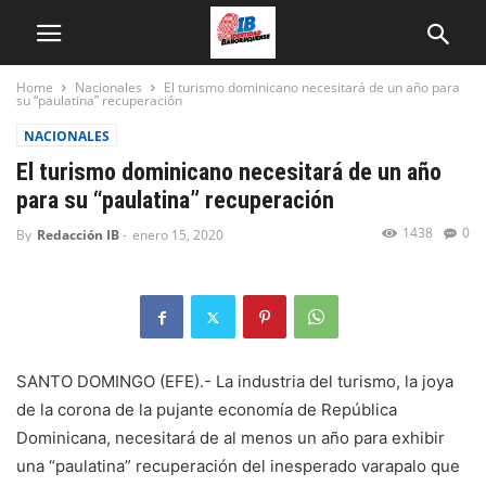
Home
Nacionales
El turismo dominicano necesitará de un año para
su “paulatina” recuperación
NACIONALES
El turismo dominicano necesitará de un año
para su “paulatina” recuperación
1438
0
By
Redacción IB
-
enero 15, 2020
SANTO DOMINGO (EFE).- La industria del turismo, la joya
de la corona de la pujante economía de República
Dominicana, necesitará de al menos un año para exhibir
una “paulatina” recuperación del inesperado varapalo que