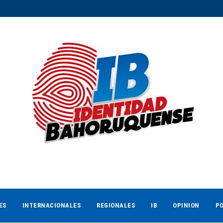
ES
INTERNACIONALES
REGIONALES
IB
OPINION
PO