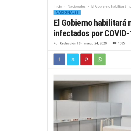
t
Inicio
Nacionales
El Gobierno habilitará 
i
NACIONALES
d
El Gobierno habilitará
a
d
infectados por COVID-
B
a
Por
Redacción IB
-
marzo 24, 2020
1385
h
o
r
u
q
u
e
n
s
e