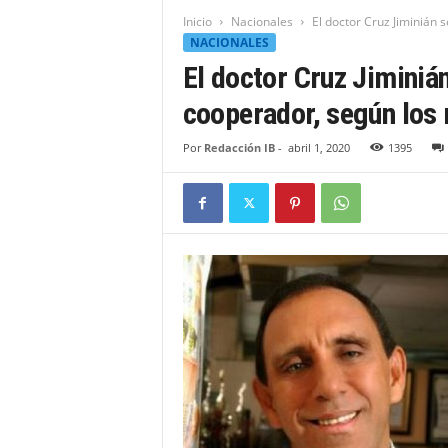
t
Inicio
Nacionales
El doctor Cruz Jiminián 
i
NACIONALES
d
El doctor Cruz Jiminiá
a
d
cooperador, según los
B
a
Por
Redacción IB
-
abril 1, 2020
1395
h
o
r
u
q
u
e
n
s
e