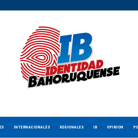
ES
INTERNACIONALES
REGIONALES
IB
OPINION
PO