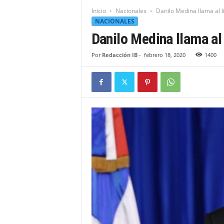
t
Inicio
Nacionales
Danilo Medina llama al l
i
NACIONALES
d
Danilo Medina llama al
a
d
Por
Redacción IB
-
febrero 18, 2020
1400
B
a
h
o
r
u
q
u
e
n
s
e