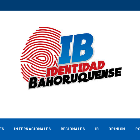
ES
INTERNACIONALES
REGIONALES
IB
OPINION
PO