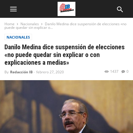
Home
Nacionales
Danilo Medina dice suspensión de elecciones «no
puede quedar sin explicar o...
NACIONALES
Danilo Medina dice suspensión de elecciones
«no puede quedar sin explicar o con
explicaciones a medias»
1437
0
By
Redacción IB
-
febrero 27, 2020