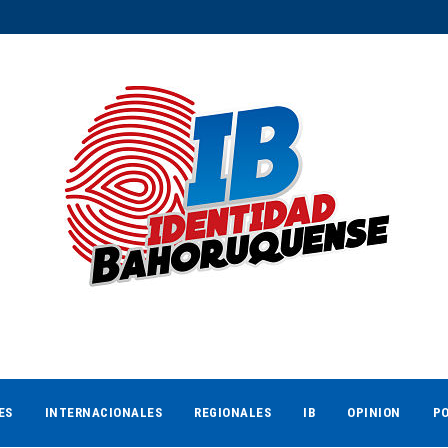
ES
INTERNACIONALES
REGIONALES
IB
OPINION
PO