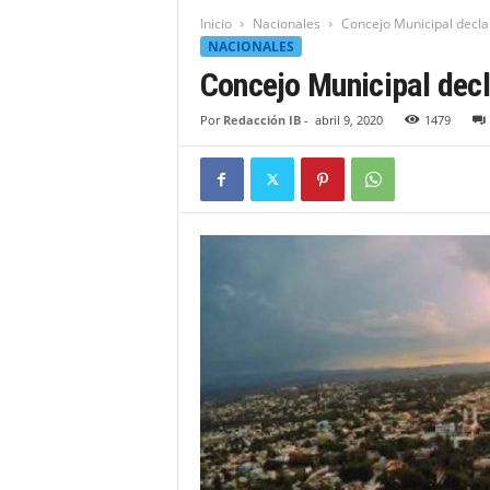
t
Inicio
Nacionales
Concejo Municipal decla
i
NACIONALES
d
Concejo Municipal decl
a
d
Por
Redacción IB
-
abril 9, 2020
1479
B
a
h
o
r
u
q
u
e
n
s
e