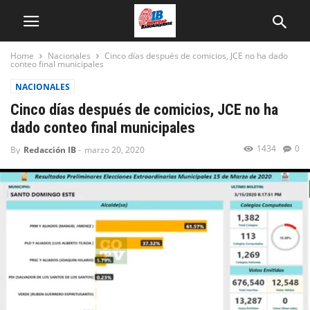
Home
Nacionales
Cinco días después de comicios, JCE no ha dado
conteo final municipales
NACIONALES
Cinco días después de comicios, JCE no ha
dado conteo final municipales
1434
0
By
Redacción IB
-
marzo 20, 2020