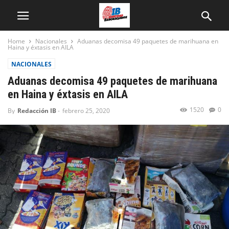
Home
Nacionales
Aduanas decomisa 49 paquetes de marihuana en
Haina y éxtasis en AILA
NACIONALES
Aduanas decomisa 49 paquetes de marihuana
en Haina y éxtasis en AILA
1520
0
By
Redacción IB
-
febrero 25, 2020