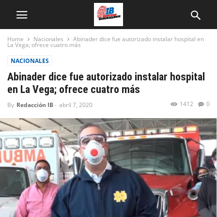
Home
Nacionales
Abinader dice fue autorizado instalar hospital en
La Vega; ofrece cuatro más
NACIONALES
Abinader dice fue autorizado instalar hospital
en La Vega; ofrece cuatro más
1412
0
By
Redacción IB
-
abril 7, 2020