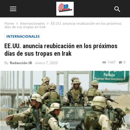
Home
Internacionales
EE.UU. anuncia reubicación en los próximos
días de sus tropas en Irak
INTERNACIONALES
EE.UU. anuncia reubicación en los próximos
días de sus tropas en Irak
1447
0
By
Redacción IB
-
enero 7, 2020