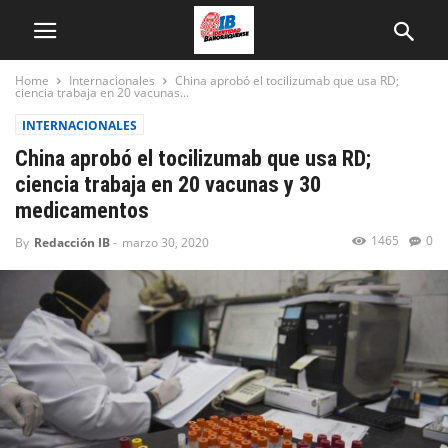
Home
Internacionales
China aprobó el tocilizumab que usa RD;
ciencia trabaja en 20 vacunas...
INTERNACIONALES
China aprobó el tocilizumab que usa RD;
ciencia trabaja en 20 vacunas y 30
medicamentos
1465
0
By
Redacción IB
-
marzo 30, 2020