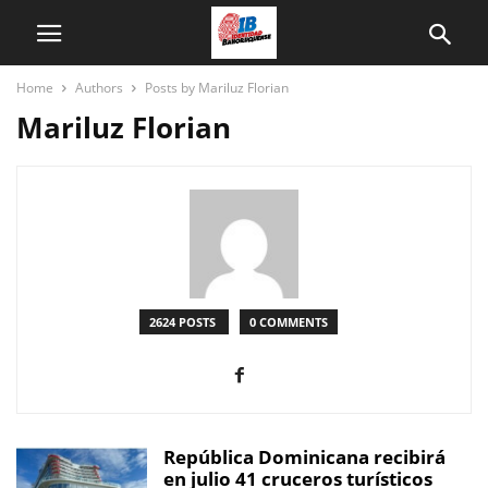
Home
Authors
Posts by Mariluz Florian
Mariluz Florian
2624 POSTS
0 COMMENTS
República Dominicana recibirá
en julio 41 cruceros turísticos