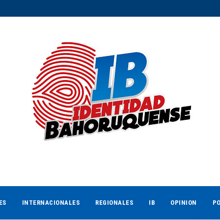
ES
INTERNACIONALES
REGIONALES
IB
OPINION
PO